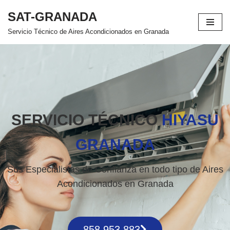
SAT-GRANADA
Saltar
Servicio Técnico de Aires Acondicionados en Granada
al
contenido
SERVICIO TÉCNICO
HIYASU
GRANADA
Sus Especialistas de Confianza en todo tipo de Aires
Acondicionados en Granada
858 953 883